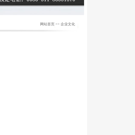
网站首页
>>
企业文化