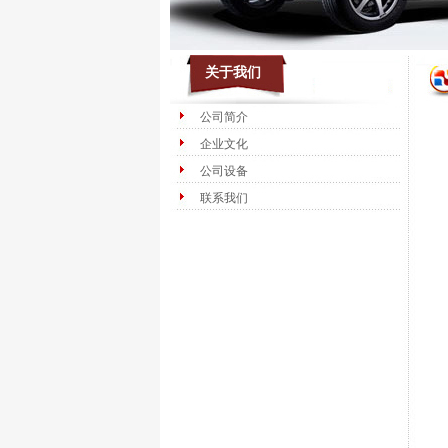
关于我们
公司简介
企业文化
公司设备
联系我们