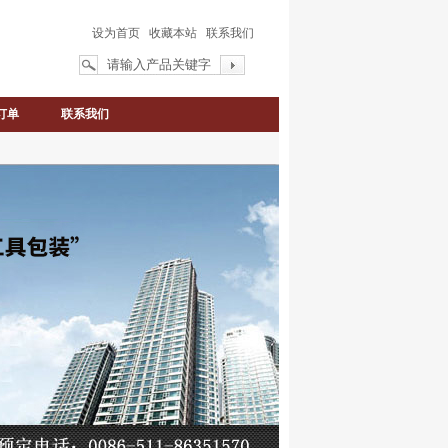
设为首页
收藏本站
联系我们
订单
联系我们